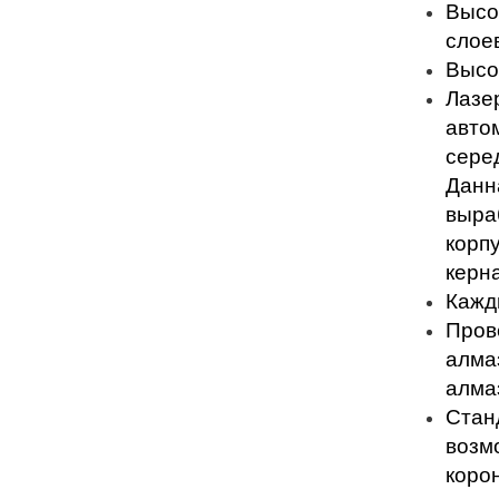
Высо
слое
Высо
Лазе
авто
сере
Данн
выра
корп
керн
Кажд
Пров
алмаз
алма
Стан
возм
коро