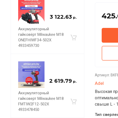
425
3 122.63
р.
Аккумуляторный
гайковёрт Milwaukee M18
ONEFHIWF34-502X
4933459730
Артикул:
BKF
2 619.79
р.
Adel
Высокая пр
Аккумуляторный
оптимально
гайковерт Milwaukee M18
FMTIW2F12-502X
свыше L - 
4933478450
Тип сверле