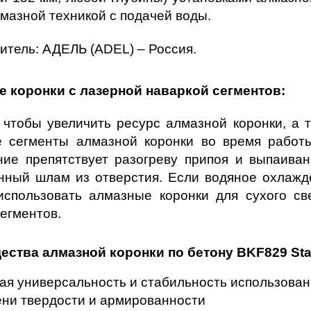
лмазной техникой с подачей воды.
итель: АДЕЛЬ (ADEL) – Россия.
 коронки с лазерной наваркой сегментов:
, чтобы увеличить ресурс алмазной коронки, а т
 сегменты алмазной коронки во время работы
ие препятствует разогреву припоя и выпаиван
нный шлам из отверстия. Если водяное охлажде
использовать алмазные коронки для сухого св
егментов.
ства алмазной коронки по бетону BKF829 Stan
ая универсальность и стабильность использован
ени твердости и армированности