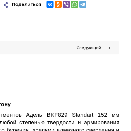
Поделиться
Следующий
тону
гментов Адель BKF829 Standart 152 мм 
любой степенью твердости и армирования 
го бурения, дрелями алмазного сверления и 