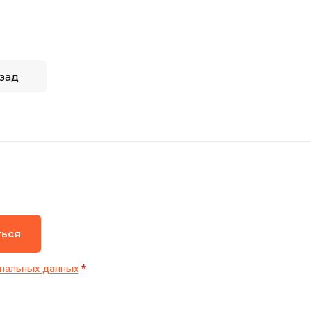
зад
ться
нальных данных
*