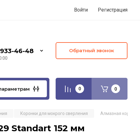
Войти
Регистрация
 933-46-48
Обратный звонок
0:00
параметрам
0
0
ения
Коронки для мокрого сверления
Алмазная коронка 
9 Standart 152 мм