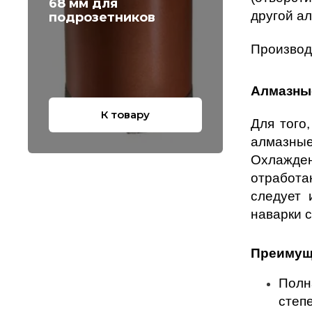
68 мм для
другой а
подрозетников
Производ
Алмазные
К товару
Для того
алмазные
Охлажден
отработа
следует 
наварки с
Преимуще
Полн
степ