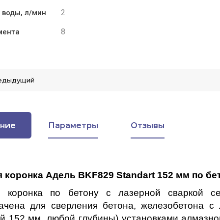
2
 воды, л/мин
8
мента
едыдущий
ние
Параметры
Отзывы
 коронка Адель BKF829 Standart 152 мм по бе
я коронка по бетону с лазерной сваркой се
ачена для сверления бетона, железобетона с 
ий 152 мм, любой глубины) установками алмазно