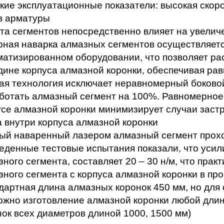
кие эксплуатационные показатели: высокая скоро
в арматуры
та сегментов непосредственно влияет на увелич
рная наварка алмазных сегментов осуществляетс
матизированном оборудовании, что позволяет ра
дине корпуса алмазной коронки, обеспечивая рав
ая технология исключает неравномерный боковой 
ботать алмазный сегмент на 100%. Равномерное
усе алмазной коронки минимизирует случаи застр
а внутри корпуса алмазной коронки
ый наваренный лазером алмазный сегмент прохо
еденные тестовые испытания показали, что усилие
ного сегмента, составляет 20 – 30 н/м, что прак
зного сегмента с корпуса алмазной коронки в пр
дартная длина алмазных коронок 450 мм, но для
ожно изготовление алмазной коронки любой длины
нок всех диаметров длиной 1000, 1500 мм)