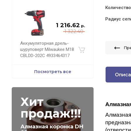
Количество
Радиус сег
1 216.62
р.
1 322.40
Аккумуляторная дрель-
Пр
шуруповерт Milwaukee M18
CBLDD-202C 4933464317
Посмотреть все
Описа
Хит
Алмазная
продаж!!!
Алмазна
предназн
Алмазная коронка DH
(отверст