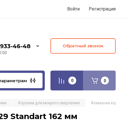
Войти
Регистрация
 933-46-48
Обратный звонок
0:00
параметрам
0
0
ения
Коронки для мокрого сверления
Алмазная коронка 
9 Standart 162 мм