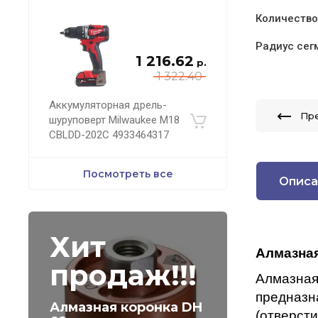
Количество
Радиус сег
1 216.62
р.
1 322.40
Аккумуляторная дрель-
Пр
шуруповерт Milwaukee M18
CBLDD-202C 4933464317
Посмотреть все
Описа
Хит
Алмазная
продаж!!!
Алмазна
предназн
Алмазная коронка DH
(отверст