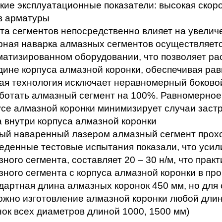
кие эксплуатационные показатели: высокая скоро
в арматуры
та сегментов непосредственно влияет на увелич
рная наварка алмазных сегментов осуществляетс
матизированном оборудовании, что позволяет ра
дине корпуса алмазной коронки, обеспечивая рав
ая технология исключает неравномерный боковой 
ботать алмазный сегмент на 100%. Равномерное
усе алмазной коронки минимизирует случаи застр
а внутри корпуса алмазной коронки
ый наваренный лазером алмазный сегмент прохо
еденные тестовые испытания показали, что усилие
ного сегмента, составляет 20 – 30 н/м, что прак
зного сегмента с корпуса алмазной коронки в пр
дартная длина алмазных коронок 450 мм, но для
ожно изготовление алмазной коронки любой длины
нок всех диаметров длиной 1000, 1500 мм)