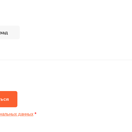
зад
ться
нальных данных
*