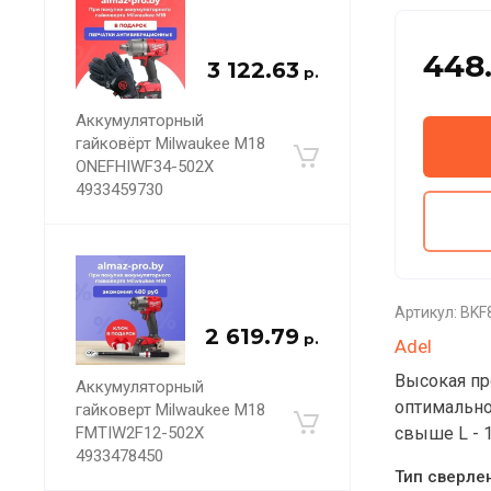
448
3 122.63
р.
Аккумуляторный
гайковёрт Milwaukee M18
ONEFHIWF34-502X
4933459730
Артикул:
BKF
2 619.79
р.
Adel
Высокая пр
Аккумуляторный
оптимально
гайковерт Milwaukee M18
FMTIW2F12-502X
свыше L - 
4933478450
Тип сверле