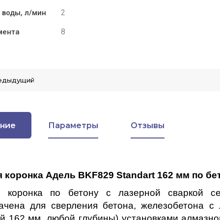
2
 воды, л/мин
8
мента
едыдущий
ние
Параметры
Отзывы
 коронка Адель BKF829 Standart 162 мм по бе
я коронка по бетону с лазерной сваркой се
ачена для сверления бетона, железобетона с 
ий 162 мм, любой глубины) установками алмазно