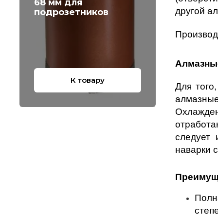
68 мм для
другой а
подрозетников
Производ
Алмазные
К товару
Для того
алмазные
Охлажден
отработа
следует 
наварки с
Преимуще
Полн
степ