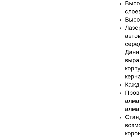
Высо
слое
Высо
Лазе
авто
сере
Данн
выра
корп
керн
Кажд
Пров
алмаз
алма
Стан
возм
коро