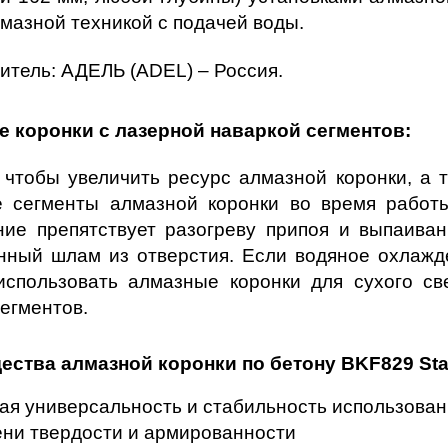
лмазной техникой с подачей воды.
итель: АДЕЛЬ (ADEL) – Россия.
 коронки с лазерной наваркой сегментов:
, чтобы увеличить ресурс алмазной коронки, а т
 сегменты алмазной коронки во время работы
ие препятствует разогреву припоя и выпаиван
нный шлам из отверстия. Если водяное охлажде
использовать алмазные коронки для сухого св
егментов.
ства алмазной коронки по бетону BKF829 Stan
ая универсальность и стабильность использован
ени твердости и армированности