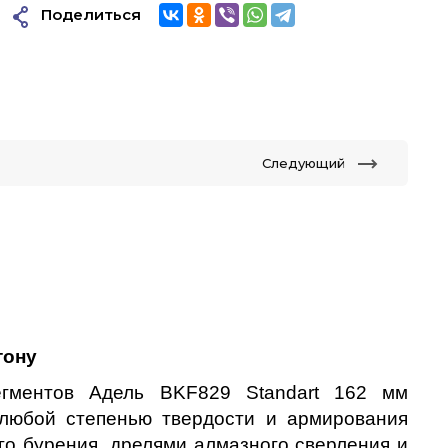
Поделиться
Следующий
тону
гментов Адель BKF829 Standart 162 мм 
любой степенью твердости и армирования 
го бурения, дрелями алмазного сверления и 