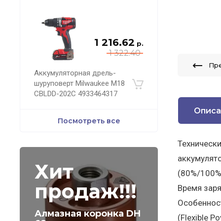
1 216.62
р.
1 322.40
Пр
Аккумуляторная дрель-
шуруповерт Milwaukee M18
CBLDD-202C 4933464317
Описа
Посмотреть все
Технически
аккумулято
Хит
(80%/100%)
продаж!!!
Время заря
Особенност
Алмазная коронка DH
(Flexible P