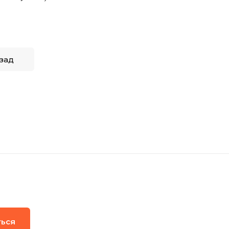
зад
ться