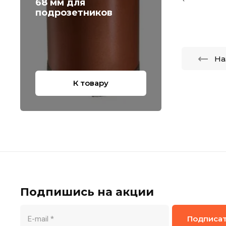
68 мм для
подрозетников
На
К товару
Подпишись на акции
Подписа