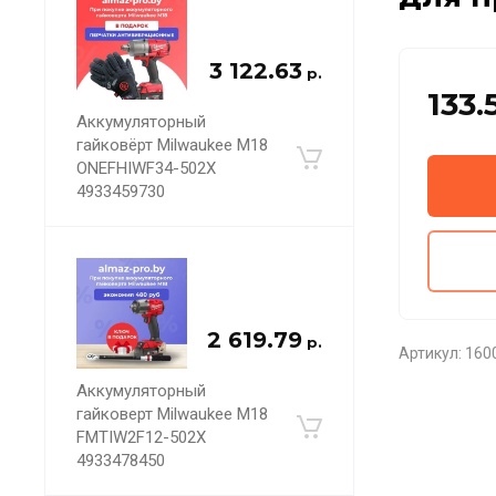
3 122.63
р.
133.
Аккумуляторный
гайковёрт Milwaukee M18
ONEFHIWF34-502X
4933459730
2 619.79
р.
Артикул:
160
Аккумуляторный
гайковерт Milwaukee M18
FMTIW2F12-502X
4933478450