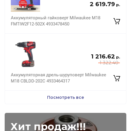
2 619.79
р.
Аккумуляторный гайковерт Milwaukee M18
FMTIW2F12-502X 4933478450
1 216.62
р.
1 322.40
Аккумуляторная дрель-шуруповерт Milwaukee
M18 CBLDD-202C 4933464317
Посмотреть все
Хит продаж!!!