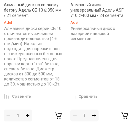
Алмазный диск по свежему
Алмазный диск
бетону Адель СБ 10 ∅350 мм
универсальный Адель ASF
/ 21 сегмент.
710 ∅400 мм / 24 сегмента.
Adel
Adel
Алмазные диски серии СБ 10
Универсальный диск с
отличаются высочайшей
лазерной наваркой
производительностью (4-6
сегментов
п.м./мин). Идеально
подходят для нарезки швов
в свежеуложенных бетонных
полах. Предназначены для
нарезки карт в "топ" бетона,
свежем бетоне. Диаметр
дисков от 300 до 500 мм,
количество сегментов от 18
до 30, мощностью до 10 кВт.
Сравнить
Сравнить