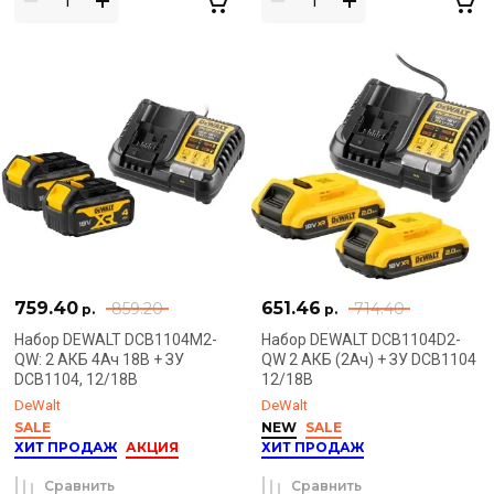
759.40
651.46
859.20
714.40
р.
р.
Набор DEWALT DCB1104M2-
Набор DEWALT DCB1104D2-
QW: 2 АКБ 4Ач 18В + ЗУ
QW 2 АКБ (2Ач) + ЗУ DCB1104
DCB1104, 12/18В
12/18В
DeWalt
DeWalt
SALE
NEW
SALE
ХИТ ПРОДАЖ
АКЦИЯ
ХИТ ПРОДАЖ
Сравнить
Сравнить