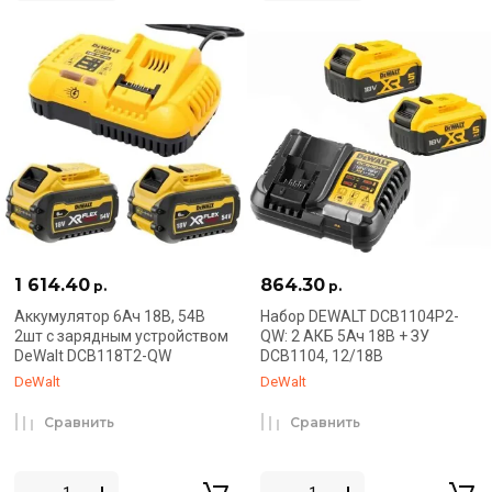
1 614.40
864.30
р.
р.
Аккумулятор 6Ач 18В, 54В
Набор DEWALT DCB1104P2-
2шт с зарядным устройством
QW: 2 АКБ 5Ач 18В + ЗУ
DeWalt DCB118T2-QW
DCB1104, 12/18В
DeWalt
DeWalt
Сравнить
Сравнить