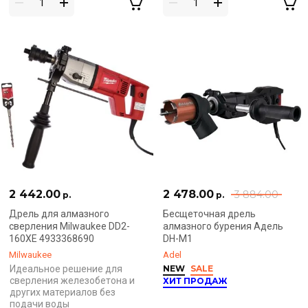
2 442.00
2 478.00
3 884.00
р.
р.
Дрель для алмазного
Бесщеточная дрель
сверления Milwaukee DD2-
алмазного бурения Адель
160XE 4933368690
DH-M1
Milwaukee
Adel
Идеальное решение для
NEW
SALE
сверления железобетона и
ХИТ ПРОДАЖ
других материалов без
подачи воды