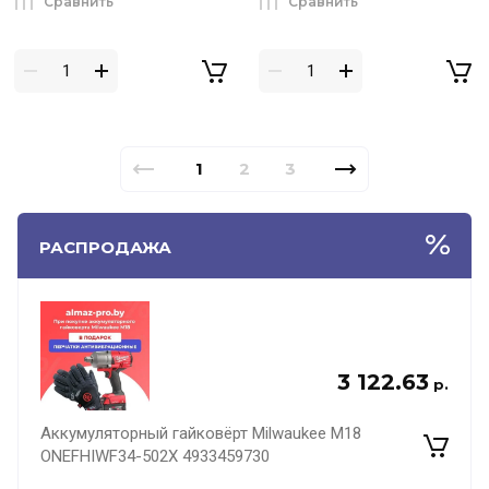
Сравнить
Сравнить
1
2
3
РАСПРОДАЖА
3 122.63
р.
Аккумуляторный гайковёрт Milwaukee M18
ONEFHIWF34-502X 4933459730