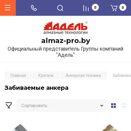
0
0
almaz-pro.by
Официальный представитель Группы компаний
"Адель"
Главная
Крепеж
Анкерная техника
Забивае
Забиваемые анкера
Сортировать: