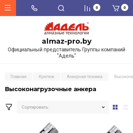
0
0
almaz-pro.by
Официальный представитель Группы компаний
"Адель"
Главная
Крепеж
Анкерная техника
Высокона
Высоконагрузочные анкера
Сортировать: