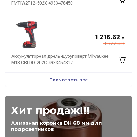
FMTIW2F12-502X 4933478450
1 216.62
р.
1 322.40
Аккумуляторная дрель-шуруповерт Milwaukee
M18 CBLDD-202C 4933464317
Посмотреть все
Хит продаж!!!
Алмазная коронка DH 68 мм для
подрозетников