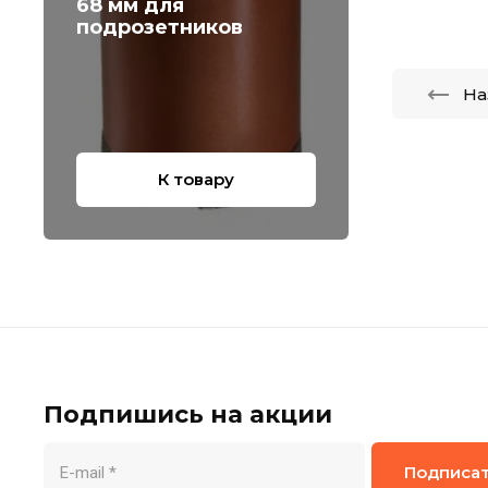
68 мм для
подрозетников
На
К товару
Подпишись на акции
Подписа