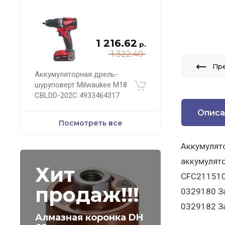
1 216.62
р.
1 322.40
Пр
Аккумуляторная дрель-
шуруповерт Milwaukee M18
CBLDD-202C 4933464317
Описа
Посмотреть все
Аккумулято
аккумулято
Хит
CFC211510
продаж!!!
0329180 З
0329182 З
Алмазная коронка DH