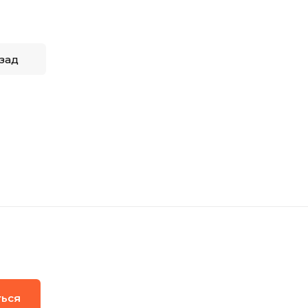
зад
ться