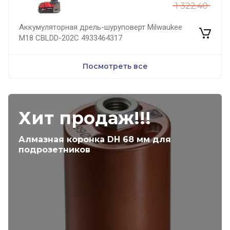
1 322.40
Аккумуляторная дрель-шуруповерт Milwaukee
M18 CBLDD-202C 4933464317
Посмотреть все
Хит продаж!!!
Алмазная коронка DH 68 мм для
подрозетников