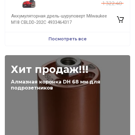
1 322.40
Аккумуляторная дрель-шуруповерт Milwaukee
M18 CBLDD-202C 4933464317
Посмотреть все
Хит продаж!!!
Алмазная коронка DH 68 мм для
подрозетников