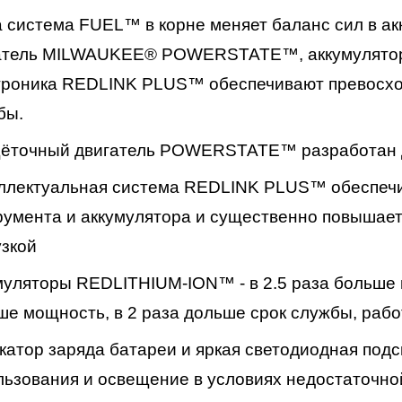
 система FUEL™ в корне меняет баланс сил в а
атель MILWAUKEE® POWERSTATE™, аккумулятор
троника REDLINK PLUS™ обеспечивают превосхо
бы.
ёточный двигатель POWERSTATE™ разработан дл
ллектуальная система REDLINK PLUS™ обеспечи
румента и аккумулятора и существенно повышает
узкой
муляторы REDLITHIUM-ION™ - в 2.5 раза больше 
ше мощность, в 2 раза дольше срок службы, рабо
катор заряда батареи и яркая светодиодная подс
льзования и освещение в условиях недостаточно