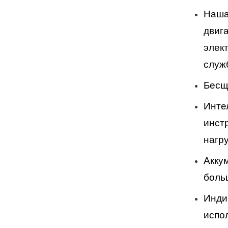
Наша
двиг
элек
служ
Бесщ
Инте
инст
нагр
Акку
боль
Инди
испо