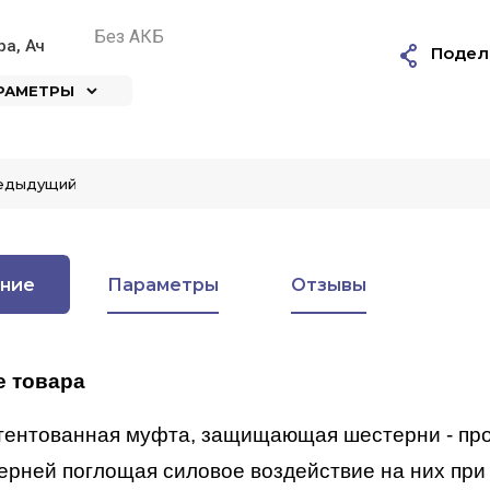
Без АКБ
ра, Ач
Подел
АРАМЕТРЫ
едыдущий
ние
Параметры
Отзывы
е товара
тентованная муфта, защищающая шестерни - про
ерней поглощая силовое воздействие на них при