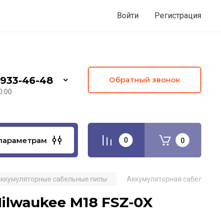
Войти
Регистрация
 933-46-48
Обратный звонок
0:00
параметрам
0
0
ккумуляторные сабельные пилы
Аккумуляторная сабельная 
ilwaukee M18 FSZ-0X