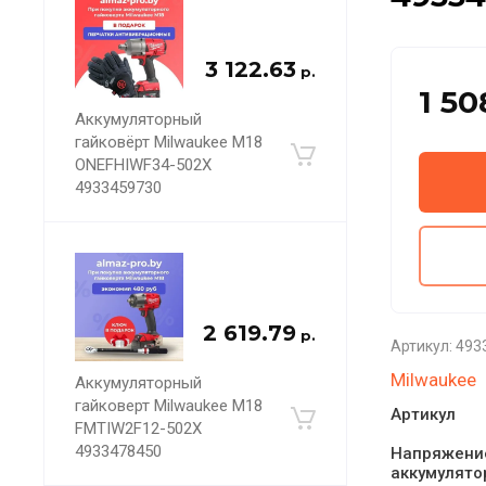
3 122.63
р.
1 50
Аккумуляторный
гайковёрт Milwaukee M18
ONEFHIWF34-502X
4933459730
2 619.79
р.
Артикул:
493
Milwaukee
Аккумуляторный
гайковерт Milwaukee M18
Артикул
FMTIW2F12-502X
4933478450
Напряжени
аккумулято