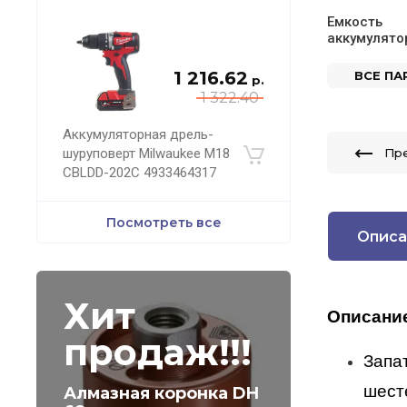
Емкость
аккумулято
1 216.62
ВСЕ П
р.
1 322.40
Аккумуляторная дрель-
шуруповерт Milwaukee M18
Пр
CBLDD-202C 4933464317
Посмотреть все
Описа
Хит
Описани
продаж!!!
Запа
шест
Алмазная коронка DH