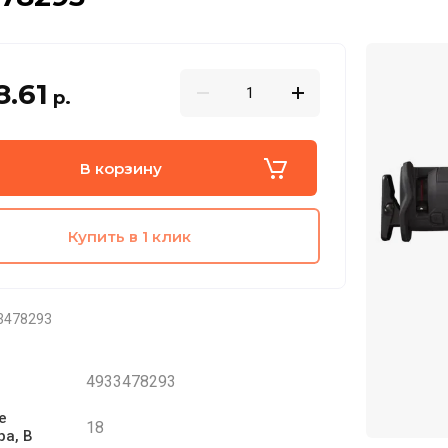
8.61
р.
В корзину
Купить в 1 клик
3478293
4933478293
е
18
ра, В