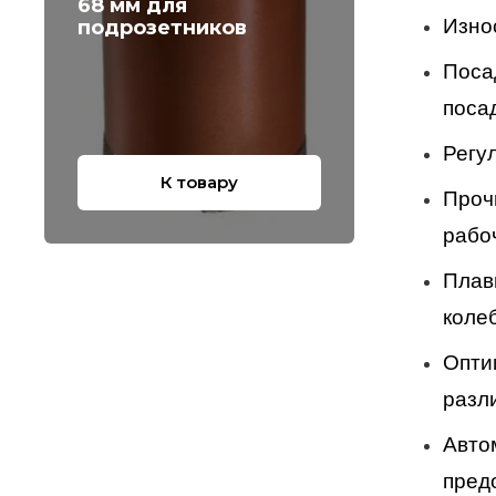
68 мм для
Изно
подрозетников
Поса
поса
Регу
К товару
Проч
рабо
Плав
коле
Опти
разл
Авто
пред