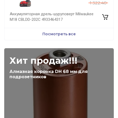
1 322.40
Аккумуляторная дрель-шуруповерт Milwaukee
M18 CBLDD-202C 4933464317
Посмотреть все
Хит продаж!!!
Алмазная коронка DH 68 мм для
подрозетников