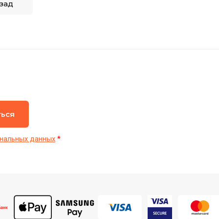
зад
ться
нальных данных
*