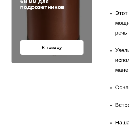
68 мм для
подрозетников
Этот
мощн
речь
К товару
Увел
испо
мане
Осна
Встр
Наша