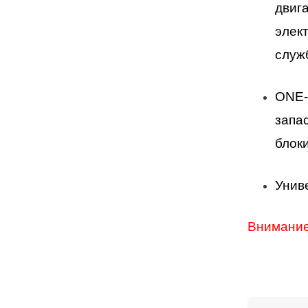
двиг
элек
служ
ONE-
запа
блок
Унив
Внимание!