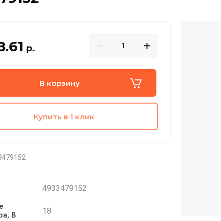
8.61
р.
В корзину
Купить в 1 клик
3479152
4933479152
е
18
ра, В