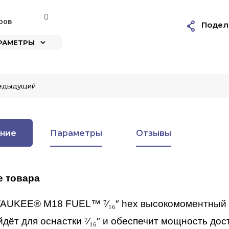
0
ров
Подел
АРАМЕТРЫ
едыдущий
ние
Параметры
Отзывы
е товара
WAUKEE® M18 FUEL™
⁷
⁄
₁₆
″ hex высокомоментный
йдёт для оснастки
⁷
⁄
₁₆
″ и обеспечит мощность дос