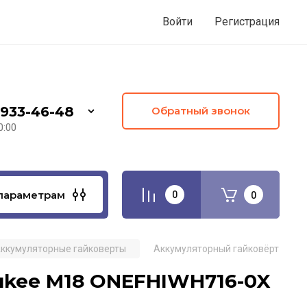
Войти
Регистрация
 933-46-48
Обратный звонок
0:00
параметрам
0
0
ккумуляторные гайковерты
Аккумуляторный гайковёрт Milw
ukee M18 ONEFHIWH716-0X