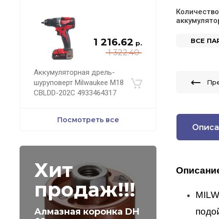
Количество
аккумулято
1 216.62
ВСЕ П
р.
1 322.40
Аккумуляторная дрель-
шуруповерт Milwaukee M18
Пр
CBLDD-202C 4933464317
Посмотреть все
Описа
Хит
Описани
продаж!!!
MIL
Алмазная коронка DH
подо