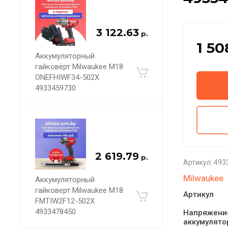
3 122.63
р.
1 50
Аккумуляторный
гайковёрт Milwaukee M18
ONEFHIWF34-502X
4933459730
2 619.79
р.
Артикул:
493
Milwaukee
Аккумуляторный
гайковерт Milwaukee M18
Артикул
FMTIW2F12-502X
4933478450
Напряжени
аккумулято