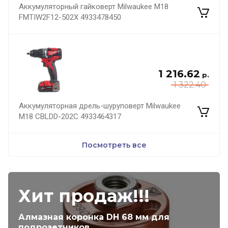
Аккумуляторный гайковерт Milwaukee M18
FMTIW2F12-502X 4933478450
1 216.62
р.
1 322.40
Аккумуляторная дрель-шуруповерт Milwaukee
M18 CBLDD-202C 4933464317
Посмотреть все
Хит продаж!!!
Алмазная коронка DH 68 мм для
подрозетников