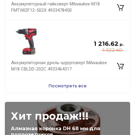
Аккумуляторный гайковерт Milwaukee M18
FMTIW2F12-502X 4933478450
1 216.62
р.
1 322.40
Аккумуляторная дрель-шуруповерт Milwaukee
M18 CBLDD-202C 4933464317
Посмотреть все
Хит продаж!!!
Алмазная коронка DH 68 мм для
подрозетников