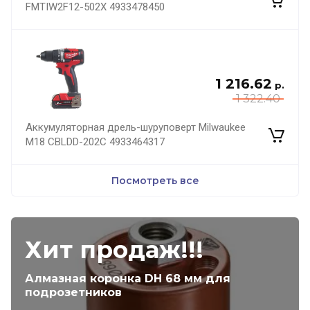
FMTIW2F12-502X 4933478450
1 216.62
р.
1 322.40
Аккумуляторная дрель-шуруповерт Milwaukee
M18 CBLDD-202C 4933464317
Посмотреть все
Хит продаж!!!
Алмазная коронка DH 68 мм для
подрозетников