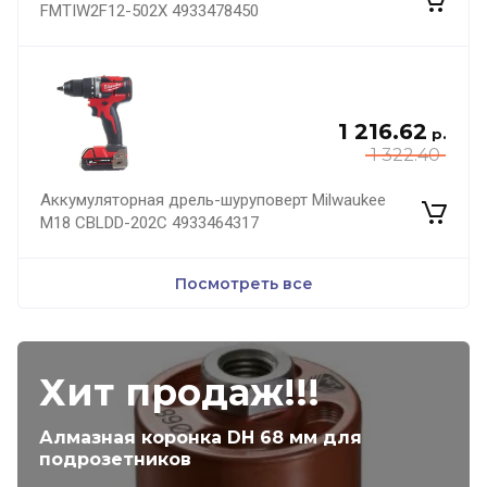
FMTIW2F12-502X 4933478450
1 216.62
р.
1 322.40
Аккумуляторная дрель-шуруповерт Milwaukee
M18 CBLDD-202C 4933464317
Посмотреть все
Хит продаж!!!
Алмазная коронка DH 68 мм для
подрозетников