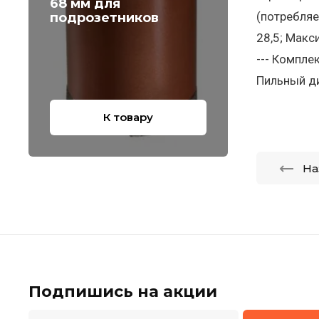
68 мм для
(потребляе
подрозетников
28,5; Макс
--- Комплек
Пильный ди
К товару
На
Подпишись на акции