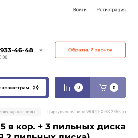
Войти
Регистрация
 933-46-48
Обратный звонок
0:00
параметрам
0
0
иркулярные пилы
Циркулярная пила WORTEX HS 2865 в кор. + 
 в кор. + 3 пильных диска
Я 2 пильных диска)