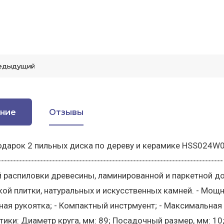
едыдущий
ние
Отзывы
арок 2 пильных диска по дереву и керамике HSS024W00026 H
-----------------------------------------------------------------
 распиловки древесины, ламинированной и паркетной до
ой плитки, натуральных и искусственных камней. - Мощны
ая рукоятка; - Компактный инстрмуент; - Максимальная г
тики: Диаметр круга, мм: 89; Посадочный размер, мм: 10;