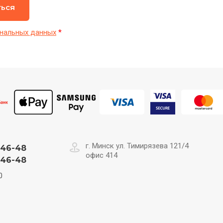
ться
нальных данных
*
г. Минск ул. Тимирязева 121/4
-46-48
офис 414
-46-48
0