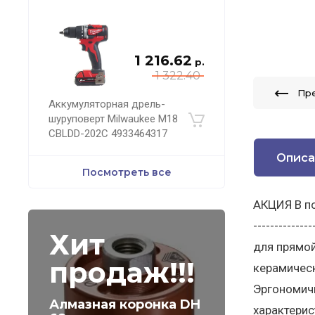
1 216.62
р.
1 322.40
Пр
Аккумуляторная дрель-
шуруповерт Milwaukee M18
CBLDD-202C 4933464317
Описа
Посмотреть все
АКЦИЯ В под
------------
Хит
для прямой
продаж!!!
керамическ
Эргономичн
Алмазная коронка DH
характерис