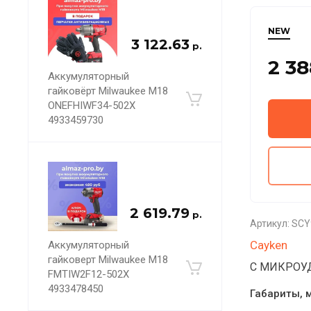
NEW
3 122.63
р.
2 38
Аккумуляторный
гайковёрт Milwaukee M18
ONEFHIWF34-502X
4933459730
2 619.79
р.
Артикул:
SCY
Cayken
Аккумуляторный
гайковерт Milwaukee M18
С МИКРОУ
FMTIW2F12-502X
4933478450
Габариты, 