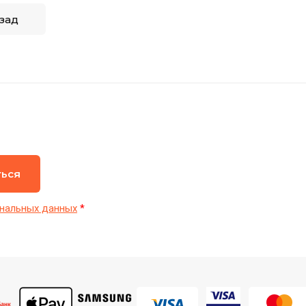
зад
ться
нальных данных
*