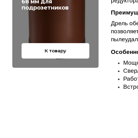
редуктор
68 мм для
подрозетников
Преимущ
Дрель об
позволяе
пылеудал
К товару
Особенн
Мощн
Свер
Рабо
Встр