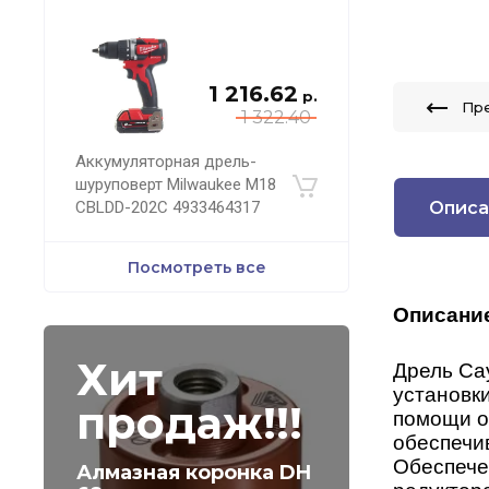
1 216.62
р.
Пр
1 322.40
Аккумуляторная дрель-
шуруповерт Milwaukee M18
Описа
CBLDD-202C 4933464317
Посмотреть все
Описани
Хит
Дрель Ca
установки
продаж!!!
помощи об
обеспечив
Обеспече
Алмазная коронка DH