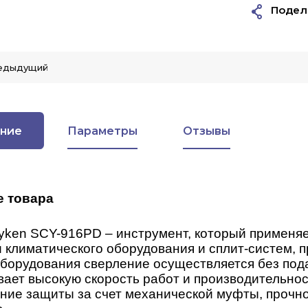
Подел
едыдущий
ние
Параметры
Отзывы
е товара
yken SCY-916PD – инструмент, который применяет
 климатического оборудования и сплит-систем, п
орудования сверление осуществляется без подач
ает высокую скорость работ и производительност
ние защиты за счет механической муфты, прочно