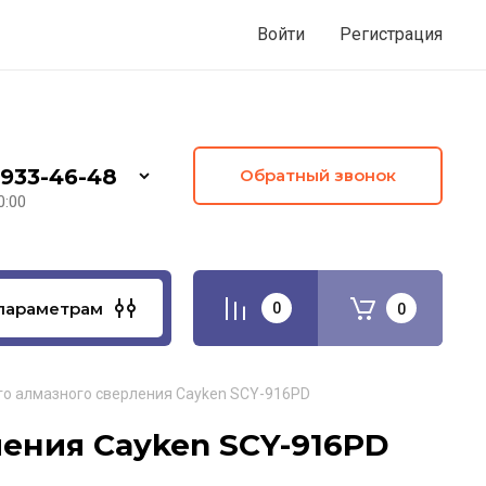
Войти
Регистрация
 933-46-48
Обратный звонок
0:00
параметрам
0
0
го алмазного сверления Cayken SCY-916PD
ления Cayken SCY-916PD