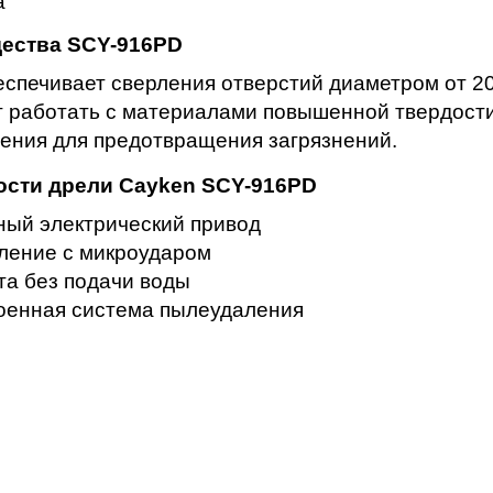
а
ества SCY-916PD
еспечивает сверления отверстий диаметром от 20
т работать с материалами повышенной твердости
ения для предотвращения загрязнений.
ости дрели Cayken SCY-916PD
ый электрический привод
ление с микроударом
та без подачи воды
оенная система пылеудаления