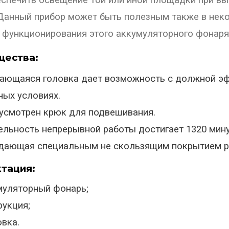
спечить освещение той или иной площадки при вы
Данный прибор может быть полезным также в неко
 функционирования этого аккумуляторного фонаря 
ества:
ающаяся головка дает возможность с должной э
ных условиях.
усмотрен крюк для подвешивания.
ельность непрерывной работы достигает 1320 мину
дающая специальным не скользящим покрытием р
тация:
муляторный фонарь;
рукция;
вка.