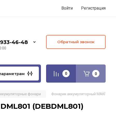
Войти
Регистрация
 933-46-48
Обратный звонок
0:00
параметрам
0
0
ккумуляторные фонари
Фонарик аккумуляторный MAKITA DM
 DML801 (DEBDML801)