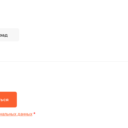
зад
ться
нальных данных
*