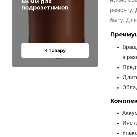
нужно обе
68 мм для
подрозетников
ремонту. 
быту. Для
Преимущ
Вращ
К товару
в раз
Пред
Длит
Обла
Комплек
Акку
Инст
Упако