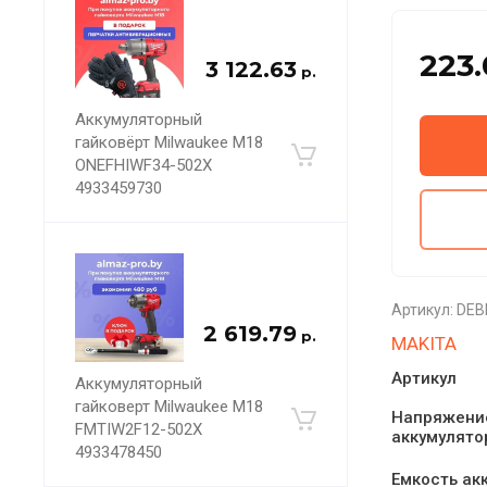
223
3 122.63
р.
Аккумуляторный
гайковёрт Milwaukee M18
ONEFHIWF34-502X
4933459730
Артикул:
DEB
2 619.79
р.
MAKITA
Артикул
Аккумуляторный
гайковерт Milwaukee M18
Напряжени
FMTIW2F12-502X
аккумулято
4933478450
Емкость ак