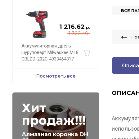
ВСЕ П
1 216.62
р.
1 322.40
Пр
Аккумуляторная дрель-
шуруповерт Milwaukee M18
CBLDD-202C 4933464317
Описа
Посмотреть все
ОПИСАН
Хит
продаж!!!
Аккумуля
использов
Алмазная коронка DH