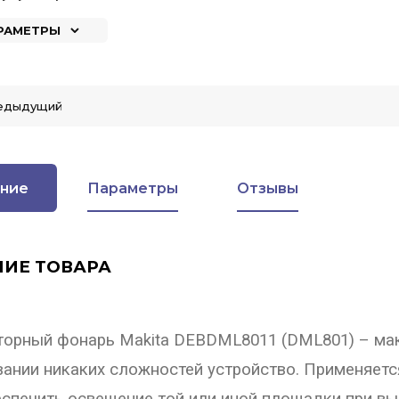
АРАМЕТРЫ
едыдущий
ние
Параметры
Отзывы
ИЕ ТОВАРА
торный фонарь Makita DEBDML8011 (DML801) – ма
ании никаких сложностей устройство. Применяетс