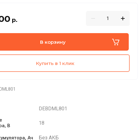
.00
р.
В корзину
Купить в 1 клик
DML801
DEBDML801
е
18
ра, В
Без АКБ
кумулятора, Ач