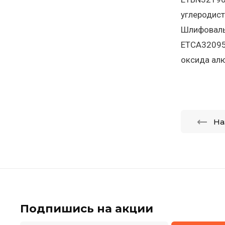
углеродис
Шлифоваль
ETCA32095
оксида алю
На
Подпишись на акции