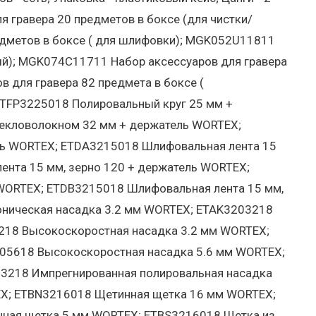
 гравера 20 предметов в боксе (для чистки/
едметов в боксе ( для шлифовки); MGK052U11811
ный); MGK074C11711 Набор аксессуаров для гравера
 для гравера 82 предмета в боксе (
 ETFP3225018 Полировальный круг 25 мм +
екловолокном 32 мм + держатель WORTEX;
ль WORTEX; ETDA3215018 Шлифовальная лента 15
ента 15 мм, зерно 120 + держатель WORTEX;
WORTEX; ETDB3215018 Шлифовальная лента 15 мм,
оническая насадка 3.2 мм WORTEX; ETAK3203218
218 Высокоскоростная насадка 3.2 мм WORTEX;
05618 Высокоскоростная насадка 5.6 мм WORTEX;
3218 Импрегнированная полировальная насадка
EX; ETBN3216018 Щетинная щетка 16 мм WORTEX;
ная щетка 5 мм WORTEX; ETBS3216018 Щетка из