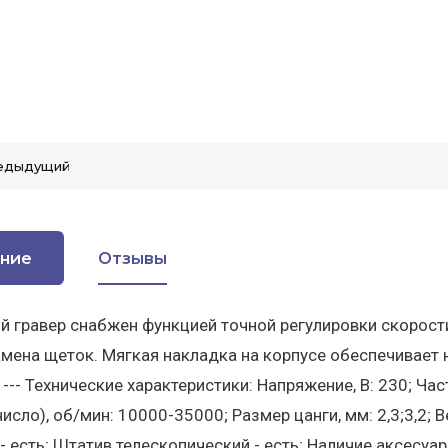
едыдущий
ние
Отзывы
 гравер снабжен функцией точной регулировки скорост
мена щеток. Мягкая накладка на корпусе обеспечивает н
 --- Технические характеристики: Напряжение, В: 230; Час
сло), об/мин: 10000-35000; Размер цанги, мм: 2,3;3,2; Ве
- есть; Штатив телескопический - есть; Наличие аксесуаро