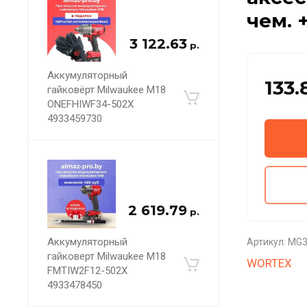
чем. 
3 122.63
р.
Аккумуляторный
133.
гайковёрт Milwaukee M18
ONEFHIWF34-502X
4933459730
2 619.79
р.
Аккумуляторный
Артикул:
MG3
гайковерт Milwaukee M18
WORTEX
FMTIW2F12-502X
4933478450