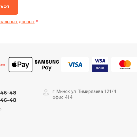
ться
нальных данных
*
г. Минск ул. Тимирязева 121/4
-46-48
офис 414
-46-48
0