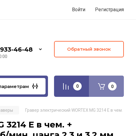
Войти
Регистрация
 933-46-48
Обратный звонок
0:00
параметрам
0
0
раверы
Гравер электрический WORTEX MG 3214 E в чем. + аксесс
3214 E в чем. +
б/мин, цанга 2.3 и 3.2 мм,