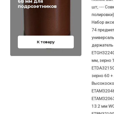
68 мм для
подрозетников
шт; --- Со
полировки
Набор аксе
74 предмет
универсаль
К товару
держатель
ETGH32240
мм, зерно
ETDA32150
зерно 60 
Высокоско
ETAM32048
ETAM32063
13.2 мм W
ETBN32190