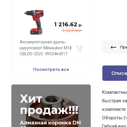
1 216.62
р.
1 322.40
Аккумуляторная дрель-
Пр
шуруповерт Milwaukee M18
CBLDD-202C 4933464317
Посмотреть все
Описа
Компактный
Хит
быстрая за
продаж!!!
комплекте.
Обороты (чи
Алмазная коронка DH
Гибкий вал 