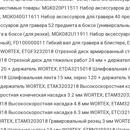
вместимые товары: MGK020P11511 Набор аксессуаров для
); MGK040G11611 Набор аксессуаров для гравера 40 пр
ссуаров для гравера 52 предмета в боксе (универсаль
а в боксе (для резки); MGK082U11911 Набор аксессуаров
ный); FD100000011 Гибкий вал для гравера в блистере;
 WORTEX; ETGF3232018 Отрезной диск армированный ст
18 Отрезной диск для тяжелых работ 24 мм + держате
 120 + держатель WORTEX; ETDA3215018 Шлифовальная л
18 Шлифовальная лента 15 мм, зерно 120 + держатель 
+ держатель WORTEX; ETAK3203218 Высокоскоростная к
ростная коническая насадка 3.2 мм WORTEX; ETAM3203
18 Высокоскоростная насадка 4.8 мм WORTEX; ETAM32
18 Высокоскоростная насадка 6.3 мм WORTEX; ETCI321
ORTEX; ETAM3203018 Гравировальный резец 3 мм WORT
18 Щетинная щетка 19 мм WORTEX; ETBN3205018 Щетин