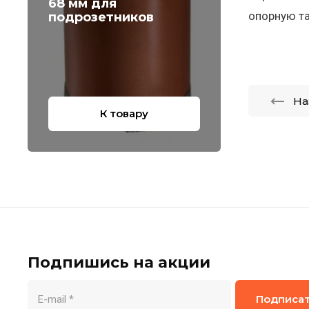
68 мм для
опорную т
подрозетников
На
К товару
Подпишись на акции
Подписа