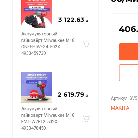
3 122.63
р.
406.
Аккумуляторный
гайковёрт Milwaukee M18
ONEFHIWF34-502X
4933459730
2 619.79
р.
Артикул:
GV5
MAKITA
Аккумуляторный
гайковерт Milwaukee M18
FMTIW2F12-502X
4933478450