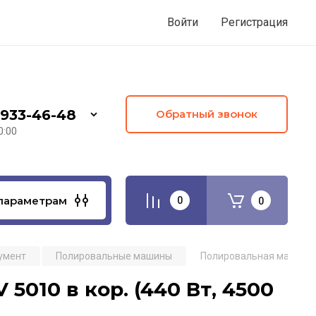
Войти
Регистрация
 933-46-48
Обратный звонок
0:00
параметрам
0
0
умент
Полировальные машины
Полировальная машина MA
010 в кор. (440 Вт, 4500