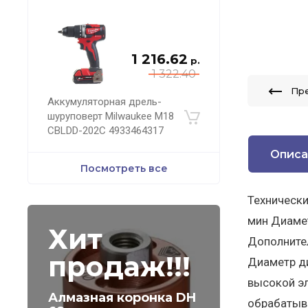
1 216.62
р.
1 322.40
Пр
Аккумуляторная дрель-
шуруповерт Milwaukee M18
CBLDD-202C 4933464317
Описа
Посмотреть все
Технически
мин Диамет
Хит
Дополнител
продаж!!!
Диаметр ди
высокой эл
Алмазная коронка DH
обрабатыва