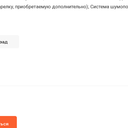
арелку, приобретаемую дополнительно); Система шумоп
зад
ться