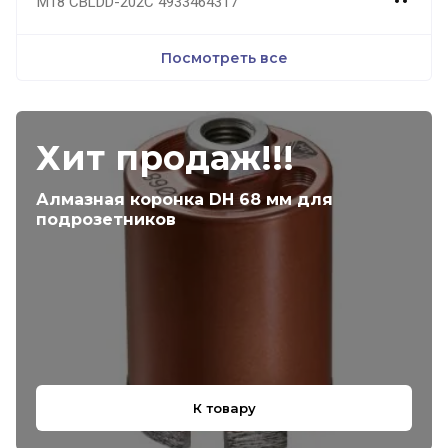
M18 CBLDD-202C 4933464317
Посмотреть все
Хит продаж!!!
Алмазная коронка DH 68 мм для
подрозетников
К товару