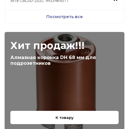
M18 CBLDD-202C 4933464317
Посмотреть все
Хит продаж!!!
Алмазная коронка DH 68 мм для
подрозетников
К товару