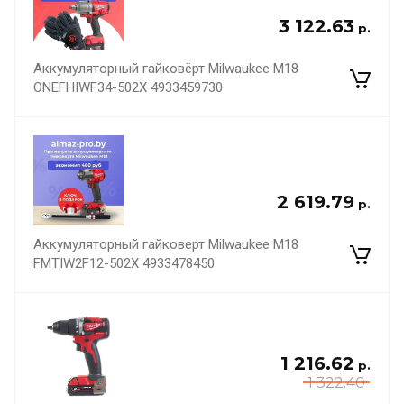
3 122.63
р.
Аккумуляторный гайковёрт Milwaukee M18
ONEFHIWF34-502X 4933459730
2 619.79
р.
Аккумуляторный гайковерт Milwaukee M18
FMTIW2F12-502X 4933478450
1 216.62
р.
1 322.40